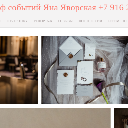
ф событий Яна Яворская +7 916 
Ы
LOVE STORY
РЕПОРТАЖ
ОТЗЫВЫ
ФОТОСЕССИИ
БЕРЕМЕНН